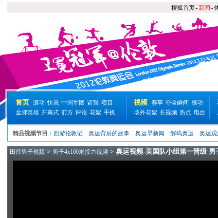
搜狐首页
-
新闻
-
首页
视频
滚动
快讯
中国军团
诸强
项目
赛事
夺金瞬间
感动
金牌英雄
开幕式
前方
评论
花絮
手机
场外花絮
长视频
热点
电台
精品视频节目：
西游伦敦记
奥运背后的故事
奥运早新闻
解码奥运
奥运观
>
> 奥运视频-美国队小组第一晋级 男子
田径男子视频
男子4x100米接力视频