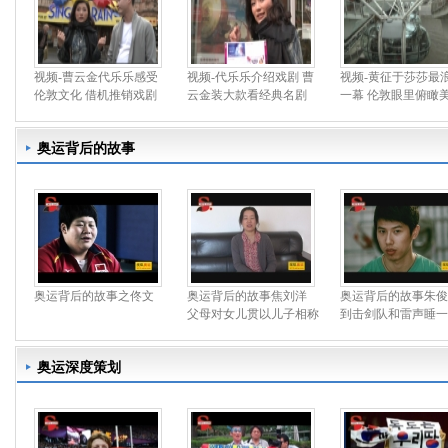
视频-曹云金代乐乐感受
视频-代乐乐介绍戏剧 曹
视频-黄征于莎莎最
伦敦文化 借机推销戏剧
云金装大款看经典名剧
一幕 伦敦眼里俯瞰
奥运背后的故事
奥运背后的故事之佟文
奥运背后的故事焦刘洋
奥运背后的故事朱俊
父母对女儿贯以儿子相称
到击剑队和雷声睡一
奥运深度策划