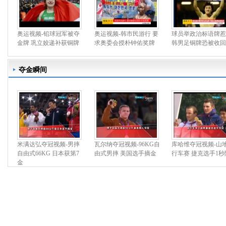
奥运视频-铅球冠军被夺
奥运视频-韩市民游行 要
球员举政治标语牌惹
金牌 巩立姣递补获铜牌
求奥委会授朴钟佑奖牌
韩男足铜牌恐被收回
夺金瞬间
米满达弘夺冠视频-男摔
瓦尔纳夺冠视频-96KG自
库哈维夺冠视频-山
自由式66KG 日本获第7
由式男摔 美国选手摘金
行车赛 捷克选手1秒
金