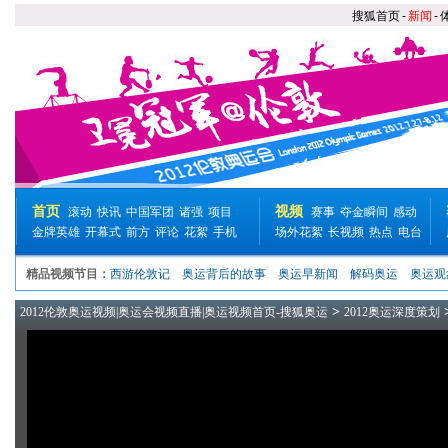
搜狐首页
-
新闻
-
首页
视频
滚动
快讯
中国军团
诸强
项目
赛事
夺金瞬间
感动
金牌英雄
开幕式
前方
评论
花絮
手机
场外花絮
长视频
热点
电台
精品视频节目：
西游伦敦记
奥运背后的故事
奥运早新闻
解码奥运
奥运观
>
2012伦敦奥运视频|奥运会视频直播|奥运视频首页-搜狐奥运
2012奥运深度策划