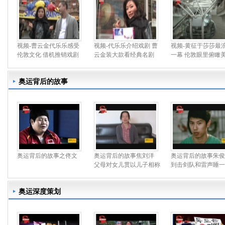
视频-曹云金代乐乐感受
视频-代乐乐介绍戏剧 曹
视频-黄征于莎莎最
伦敦文化 借机推销戏剧
云金装大款看经典名剧
一幕 伦敦眼里俯瞰
奥运背后的故事
奥运背后的故事之佟文
奥运背后的故事焦刘洋
奥运背后的故事朱俊
父母对女儿贯以儿子相称
到击剑队和雷声睡一
奥运深度策划