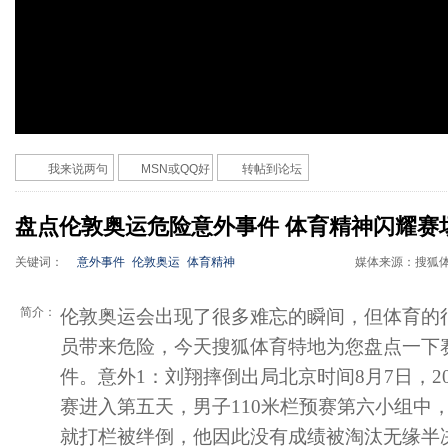
我来说两句
MSN或QQ好
转帖到论坛
友
盘点伦敦奥运危险意外事件 体育精神闪耀赛
关键词：
意外事件
伦敦奥运
体育精神
媒体来源：
搜狐
简介：
伦敦奥运会出现了很多难忘的瞬间，但体育的
员带来危险，今天搜狐体育特地为您盘点一下
件。意外1：刘翔摔倒出局北京时间8月7日，2
赛进入第五天，男子110米栏预赛第六小组中
就打栏被绊倒，他因此没有成绩被淘汰无缘半