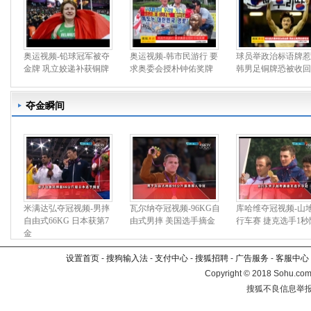
奥运视频-铅球冠军被夺
奥运视频-韩市民游行 要
球员举政治标语牌惹
金牌 巩立姣递补获铜牌
求奥委会授朴钟佑奖牌
韩男足铜牌恐被收回
夺金瞬间
米满达弘夺冠视频-男摔
瓦尔纳夺冠视频-96KG自
库哈维夺冠视频-山
自由式66KG 日本获第7
由式男摔 美国选手摘金
行车赛 捷克选手1秒
金
设置首页
-
搜狗输入法
-
支付中心
-
搜狐招聘
-
广告服务
-
客服中心
Copyright
©
2018 Sohu.com 
搜狐不良信息举