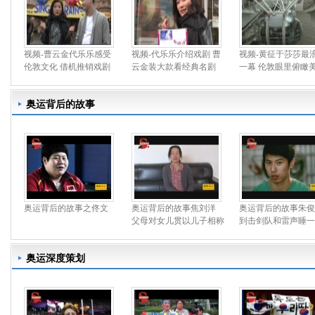
视频-曹云金代乐乐感受
视频-代乐乐介绍戏剧 曹
视频-黄征于莎莎最
伦敦文化 借机推销戏剧
云金装大款看经典名剧
一幕 伦敦眼里俯瞰
奥运背后的故事
奥运背后的故事之佟文
奥运背后的故事焦刘洋
奥运背后的故事朱俊
父母对女儿贯以儿子相称
到击剑队和雷声睡一
奥运深度策划