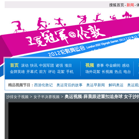
搜狐首页
-
新闻
-
首页
视频
滚动
快讯
中国军团
诸强
项目
赛事
夺金瞬间
感动
金牌英雄
开幕式
前方
评论
花絮
手机
场外花絮
长视频
热点
电台
精品视频节目：
西游伦敦记
奥运背后的故事
奥运早新闻
解码奥运
奥运观
>
> 奥运视频-薛晨跟进重扣追身球 女子沙
沙排女子视频
女子半决赛视频