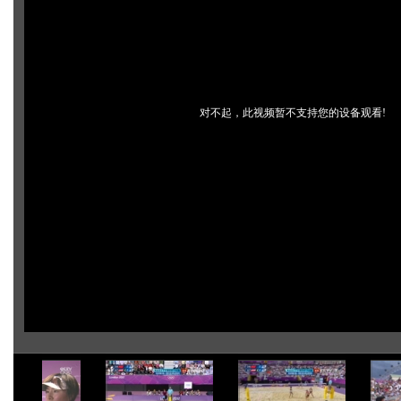
对不起，此视频暂不支持您的设备观看!