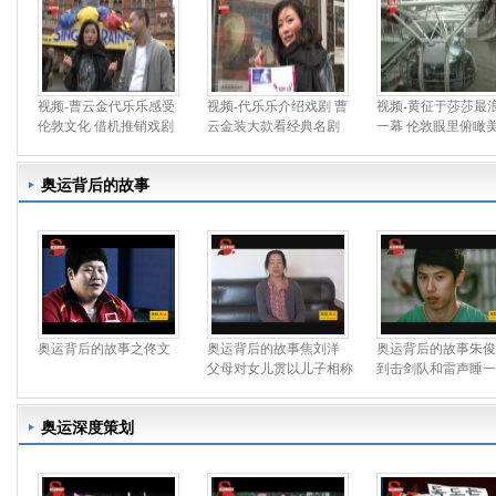
视频-曹云金代乐乐感受
视频-代乐乐介绍戏剧 曹
视频-黄征于莎莎最
伦敦文化 借机推销戏剧
云金装大款看经典名剧
一幕 伦敦眼里俯瞰
奥运背后的故事
奥运背后的故事之佟文
奥运背后的故事焦刘洋
奥运背后的故事朱俊
父母对女儿贯以儿子相称
到击剑队和雷声睡一
奥运深度策划