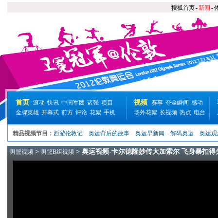
搜狐首页
-
新闻
-
首页
视频
滚动
快讯
中国军团
诸强
项目
赛事
夺金瞬间
感动
金牌英雄
开幕式
前方
评论
花絮
手机
场外花絮
长视频
热点
电台
精品视频节目：
西游伦敦记
奥运背后的故事
奥运早新闻
解码奥运
奥运观
>
> 奥运视频-卡尔德隆妙传大加索尔 飞身暴扣得
男篮视频
男篮B组视频