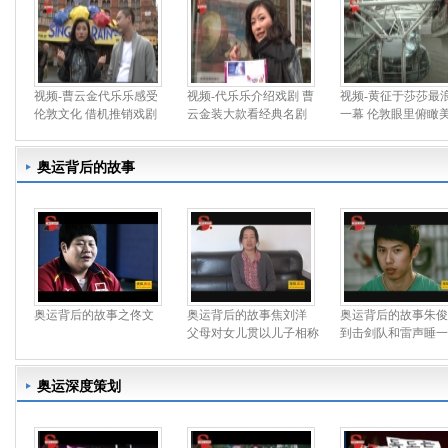
视频-曹云金代乐乐感受
视频-代乐乐介绍戏剧 曹
视频-黄征于莎莎最
伦敦文化 借机推销戏剧
云金装大款看经典名剧
一幕 伦敦眼里俯瞰
奥运背后的故事
奥运背后的故事之佟文
奥运背后的故事焦刘洋
奥运背后的故事朱俊
父母对女儿贯以儿子相称
到击剑队和雷声睡一
奥运深度策划