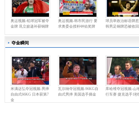
奥运视频-铅球冠军被夺
奥运视频-韩市民游行 要
球员举政治标语牌惹
金牌 巩立姣递补获铜牌
求奥委会授朴钟佑奖牌
韩男足铜牌恐被收回
夺金瞬间
米满达弘夺冠视频-男摔
瓦尔纳夺冠视频-96KG自
库哈维夺冠视频-山
自由式66KG 日本获第7
由式男摔 美国选手摘金
行车赛 捷克选手1秒
金