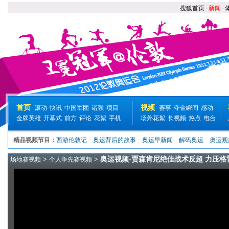
搜狐首页
-
新闻
-
首页
视频
滚动
快讯
中国军团
诸强
项目
赛事
夺金瞬间
感动
金牌英雄
开幕式
前方
评论
花絮
手机
场外花絮
长视频
热点
电台
精品视频节目：
西游伦敦记
奥运背后的故事
奥运早新闻
解码奥运
奥运观
>
> 奥运视频-贾森肯尼绝佳战术反超 力压格
场地赛视频
个人争先赛视频