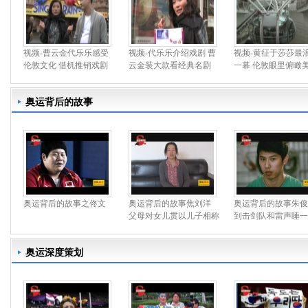
视频-曹云金代乐乐感受
视频-代乐乐介绍戏剧 曹
视频-黄征于莎莎最
伦敦文化 借机推销戏剧
云金装大款看经典名剧
一幕 伦敦眼里俯瞰
奥运背后的故事
奥运背后的故事之佟文
奥运背后的故事焦刘洋
奥运背后的故事朱俊
父母对女儿贯以儿子相称
到击剑队和雷声睡一
奥运深度策划