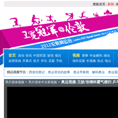
搜狐首页
-
新闻
-
首页
视频
滚动
快讯
中国军团
诸强
项目
赛事
夺金瞬间
感动
金牌英雄
开幕式
前方
评论
花絮
手机
场外花絮
长视频
热点
电台
精品视频节目：
西游伦敦记
奥运背后的故事
奥运早新闻
解码奥运
奥运观
>
> 奥运视频-王皓/张继科霸气横扫 乒
男乒团体视频
男乒团体半决赛视频