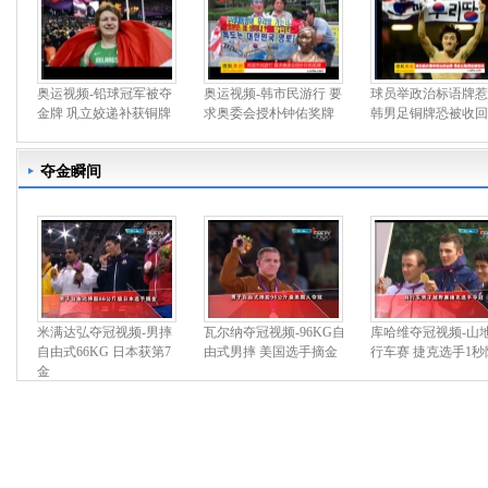
奥运视频-铅球冠军被夺
奥运视频-韩市民游行 要
球员举政治标语牌惹
金牌 巩立姣递补获铜牌
求奥委会授朴钟佑奖牌
韩男足铜牌恐被收回
夺金瞬间
米满达弘夺冠视频-男摔
瓦尔纳夺冠视频-96KG自
库哈维夺冠视频-山
自由式66KG 日本获第7
由式男摔 美国选手摘金
行车赛 捷克选手1秒
金