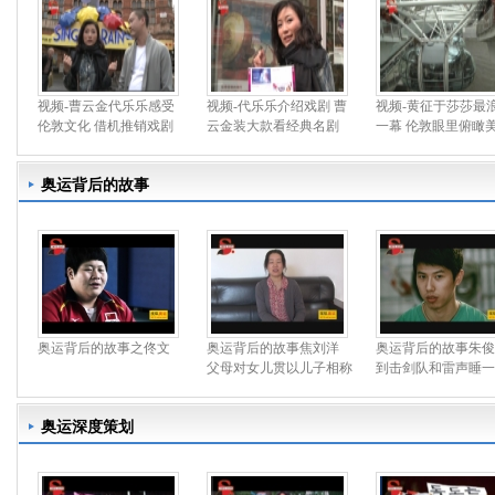
视频-曹云金代乐乐感受
视频-代乐乐介绍戏剧 曹
视频-黄征于莎莎最
伦敦文化 借机推销戏剧
云金装大款看经典名剧
一幕 伦敦眼里俯瞰
奥运背后的故事
奥运背后的故事之佟文
奥运背后的故事焦刘洋
奥运背后的故事朱俊
父母对女儿贯以儿子相称
到击剑队和雷声睡一
奥运深度策划