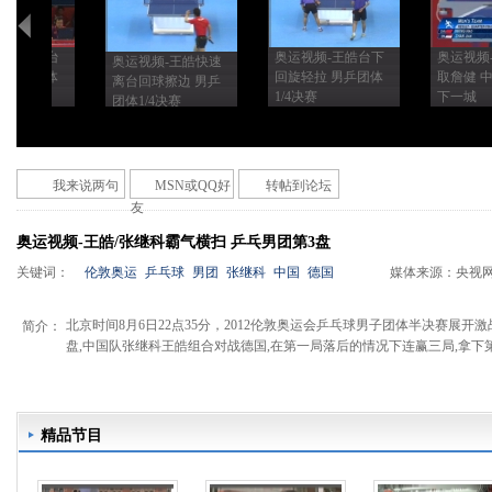
-王皓近台
奥运视频-王皓台下
奥运视频-
奥运视频-王皓快速
 男乒团体
回旋轻拉 男乒团体
取詹健 
离台回球擦边 男乒
1/4决赛
下一城
团体1/4决赛
我来说两句
MSN或QQ好
转帖到论坛
友
奥运视频-王皓/张继科霸气横扫 乒乓男团第3盘
关键词：
伦敦奥运
乒乓球
男团
张继科
中国
德国
媒体来源：
央视
北京时间8月6日22点35分，2012伦敦奥运会乒乓球男子团体半决赛展开激
简介：
盘,中国队张继科王皓组合对战德国,在第一局落后的情况下连赢三局,拿下
精品节目