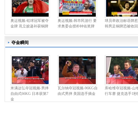
奥运视频-铅球冠军被夺
奥运视频-韩市民游行 要
球员举政治标语牌惹
金牌 巩立姣递补获铜牌
求奥委会授朴钟佑奖牌
韩男足铜牌恐被收回
夺金瞬间
米满达弘夺冠视频-男摔
瓦尔纳夺冠视频-96KG自
库哈维夺冠视频-山
自由式66KG 日本获第7
由式男摔 美国选手摘金
行车赛 捷克选手1秒
金