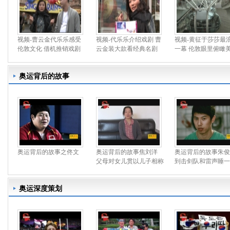
视频-曹云金代乐乐感受
视频-代乐乐介绍戏剧 曹
视频-黄征于莎莎最
伦敦文化 借机推销戏剧
云金装大款看经典名剧
一幕 伦敦眼里俯瞰
奥运背后的故事
奥运背后的故事之佟文
奥运背后的故事焦刘洋
奥运背后的故事朱俊
父母对女儿贯以儿子相称
到击剑队和雷声睡一
奥运深度策划