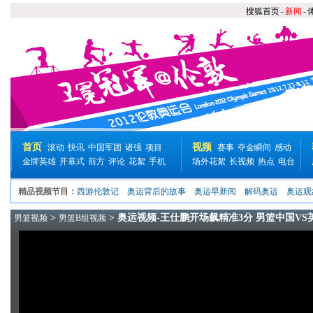
搜狐首页
-
新闻
-
首页
视频
滚动
快讯
中国军团
诸强
项目
赛事
夺金瞬间
感动
金牌英雄
开幕式
前方
评论
花絮
手机
场外花絮
长视频
热点
电台
精品视频节目：
西游伦敦记
奥运背后的故事
奥运早新闻
解码奥运
奥运观
>
> 奥运视频-王仕鹏开场飙精准3分 男篮中国VS
男篮视频
男篮B组视频