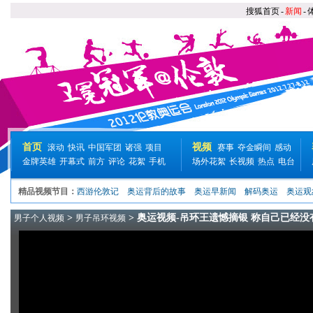
搜狐首页
-
新闻
-
首页
视频
滚动
快讯
中国军团
诸强
项目
赛事
夺金瞬间
感动
金牌英雄
开幕式
前方
评论
花絮
手机
场外花絮
长视频
热点
电台
精品视频节目：
西游伦敦记
奥运背后的故事
奥运早新闻
解码奥运
奥运观
>
> 奥运视频-吊环王遗憾摘银 称自己已经没
男子个人视频
男子吊环视频