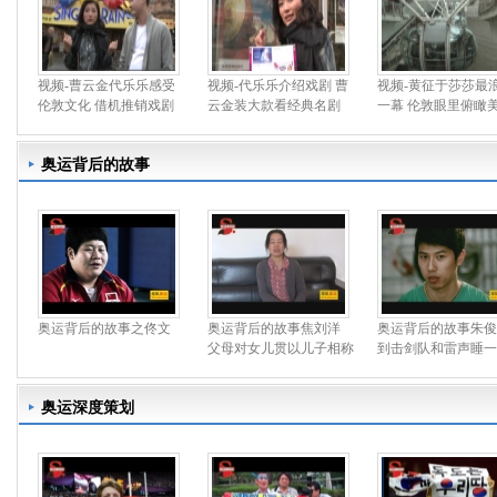
视频-曹云金代乐乐感受
视频-代乐乐介绍戏剧 曹
视频-黄征于莎莎最
伦敦文化 借机推销戏剧
云金装大款看经典名剧
一幕 伦敦眼里俯瞰
奥运背后的故事
奥运背后的故事之佟文
奥运背后的故事焦刘洋
奥运背后的故事朱俊
父母对女儿贯以儿子相称
到击剑队和雷声睡一
奥运深度策划