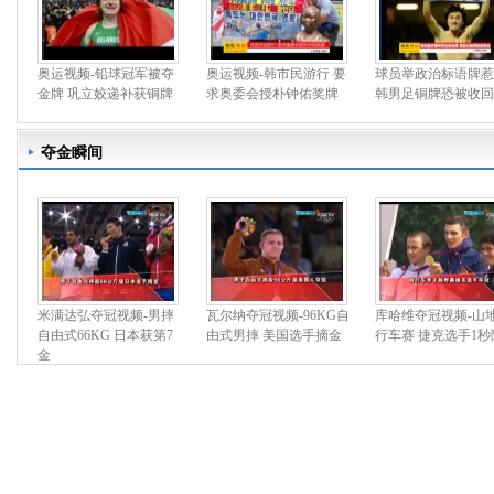
奥运视频-铅球冠军被夺
奥运视频-韩市民游行 要
球员举政治标语牌惹
金牌 巩立姣递补获铜牌
求奥委会授朴钟佑奖牌
韩男足铜牌恐被收回
夺金瞬间
米满达弘夺冠视频-男摔
瓦尔纳夺冠视频-96KG自
库哈维夺冠视频-山
自由式66KG 日本获第7
由式男摔 美国选手摘金
行车赛 捷克选手1秒
金