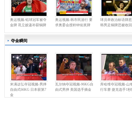
奥运视频-铅球冠军被夺
奥运视频-韩市民游行 要
球员举政治标语牌惹
金牌 巩立姣递补获铜牌
求奥委会授朴钟佑奖牌
韩男足铜牌恐被收回
夺金瞬间
米满达弘夺冠视频-男摔
瓦尔纳夺冠视频-96KG自
库哈维夺冠视频-山
自由式66KG 日本获第7
由式男摔 美国选手摘金
行车赛 捷克选手1秒
金