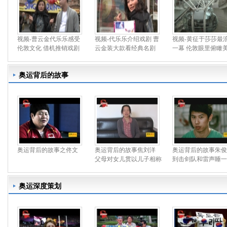
视频-曹云金代乐乐感受
视频-代乐乐介绍戏剧 曹
视频-黄征于莎莎最
伦敦文化 借机推销戏剧
云金装大款看经典名剧
一幕 伦敦眼里俯瞰
奥运背后的故事
奥运背后的故事之佟文
奥运背后的故事焦刘洋
奥运背后的故事朱俊
父母对女儿贯以儿子相称
到击剑队和雷声睡一
奥运深度策划