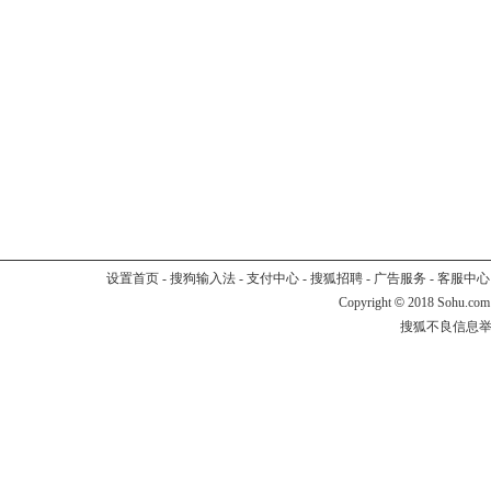
设置首页
-
搜狗输入法
-
支付中心
-
搜狐招聘
-
广告服务
-
客服中心
Copyright
©
2018 Sohu.com
搜狐不良信息