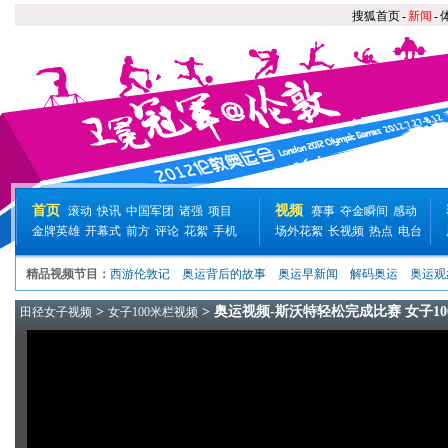
搜狐首页
-
新闻
-
首页
视频
滚动
快讯
中国军团
诸强
项目
赛事
夺金瞬间
感动
金牌英雄
开幕式
前方
评论
花絮
手机
场外花絮
长视频
热点
电台
精品视频节目：
西游伦敦记
奥运背后的故事
奥运早新闻
解码奥运
奥运观
>
> 奥运视频-斯沃特轻松完成比赛 女子10
田径女子视频
女子100米栏视频