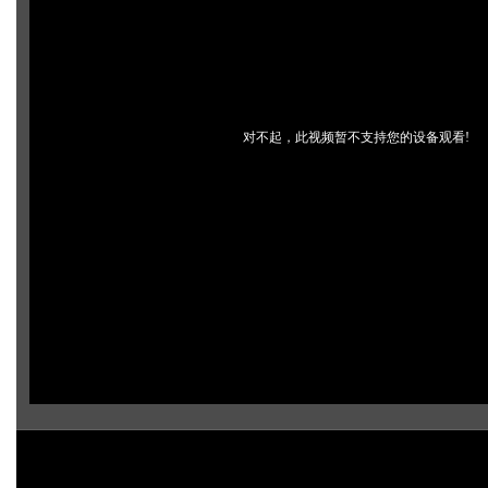
对不起，此视频暂不支持您的设备观看!