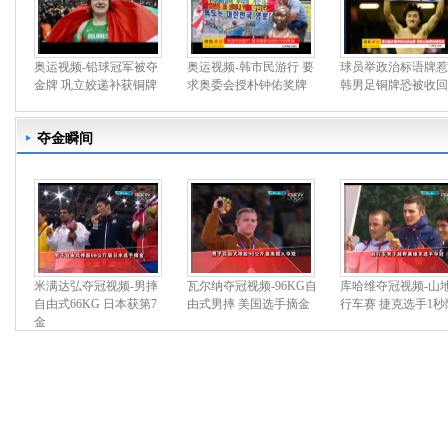
奥运视频-铅球冠军被夺
奥运视频-韩市民游行 要
球员举政治标语牌惹
金牌 巩立姣递补获铜牌
求奥委会授朴钟佑奖牌
韩男足铜牌恐被收回
夺金瞬间
米满达弘夺冠视频-男摔
瓦尔纳夺冠视频-96KG自
库哈维夺冠视频-山
自由式66KG 日本获第7
由式男摔 美国选手摘金
行车赛 捷克选手1秒
金