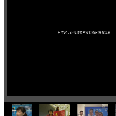
对不起，此视频暂不支持您的设备观看!