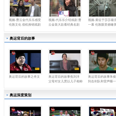
视频-曹云金代乐乐感受
视频-代乐乐介绍戏剧 曹
视频-黄征于莎莎最
伦敦文化 借机推销戏剧
云金装大款看经典名剧
一幕 伦敦眼里俯瞰
奥运背后的故事
奥运背后的故事之佟文
奥运背后的故事焦刘洋
奥运背后的故事朱俊
父母对女儿贯以儿子相称
到击剑队和雷声睡一
奥运深度策划