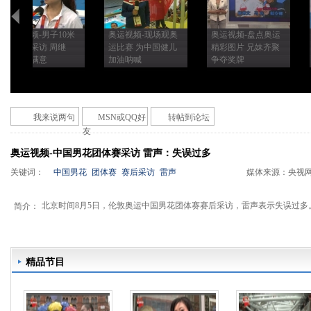
奥运视频-男子10米
奥运视频-现场观奥
奥运视频-盘点奥运
台赛后采访 周继
运比赛 为中国健儿
精彩图片 兄妹齐聚
红：很满意
加油呐喊
争夺奖牌
我来说两句
MSN或QQ好
转帖到论坛
友
奥运视频-伦敦奥运
奥运视频-罗伯斯梅
奥运视频-郭爽获铜
外媒提质疑 购票不
奥运视频-中国男花团体赛采访 雷声：失误过多
里特等名将 后发制
牌 场地自行车女子
顺感慨多
人皆晋级
竞速决赛
关键词：
中国男花
团体赛
赛后采访
雷声
媒体来源：
央视
北京时间8月5日，伦敦奥运中国男花团体赛赛后采访，雷声表示失误过多
简介：
精品节目