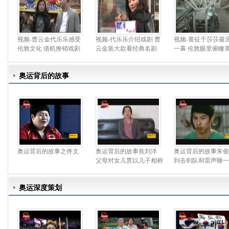
视频-曹云金代乐乐感受
视频-代乐乐介绍戏剧 曹
视频-黄征于莎莎最
伦敦文化 借机推销戏剧
云金装大款看经典名剧
一幕 伦敦眼里俯瞰
奥运背后的故事
奥运背后的故事之佟文
奥运背后的故事焦刘洋
奥运背后的故事朱俊
父母对女儿贯以儿子相称
到击剑队和雷声睡一
奥运深度策划