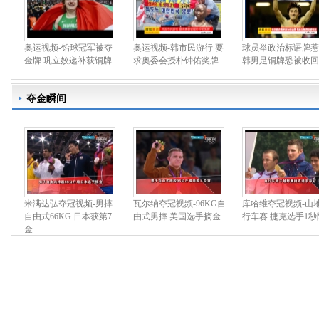
奥运视频-铅球冠军被夺
奥运视频-韩市民游行 要
球员举政治标语牌惹
金牌 巩立姣递补获铜牌
求奥委会授朴钟佑奖牌
韩男足铜牌恐被收回
夺金瞬间
米满达弘夺冠视频-男摔
瓦尔纳夺冠视频-96KG自
库哈维夺冠视频-山
自由式66KG 日本获第7
由式男摔 美国选手摘金
行车赛 捷克选手1秒
金