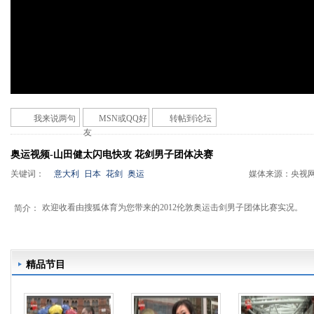
我来说两句
MSN或QQ好
转帖到论坛
友
奥运视频-山田健太闪电快攻 花剑男子团体决赛
关键词：
意大利
日本
花剑
奥运
媒体来源：
央视
欢迎收看由搜狐体育为您带来的2012伦敦奥运击剑男子团体比赛实况。
简介：
精品节目