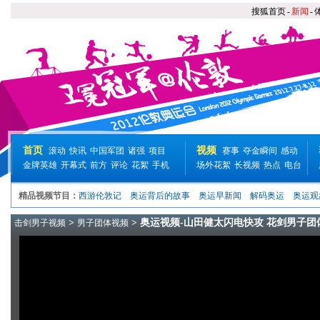
搜狐首页
-
新闻
-
首页
视频
滚动
快讯
中国军团
诸强
项目
赛事
夺金瞬间
感动
金牌英雄
开幕式
前方
评论
花絮
手机
场外花絮
长视频
热点
电台
精品视频节目：
西游伦敦记
奥运背后的故事
奥运早新闻
解码奥运
奥运观
>
> 奥运视频-山田健太闪电快攻 花剑男子团
击剑男子视频
男子团体视频