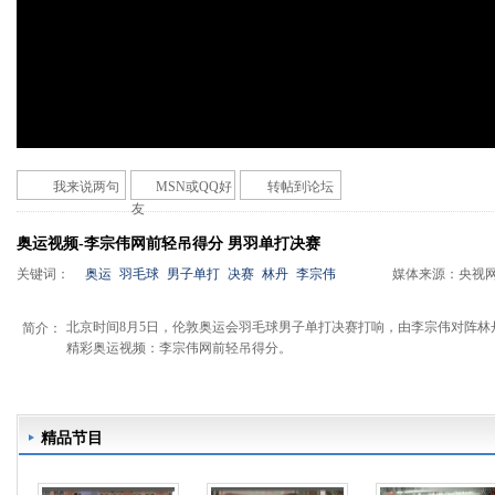
我来说两句
MSN或QQ好
转帖到论坛
友
奥运视频-李宗伟网前轻吊得分 男羽单打决赛
关键词：
奥运
羽毛球
男子单打
决赛
林丹
李宗伟
媒体来源：
央视
北京时间8月5日，伦敦奥运会羽毛球男子单打决赛打响，由李宗伟对阵林
简介：
精彩奥运视频：李宗伟网前轻吊得分。
精品节目