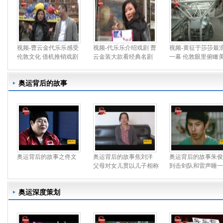
视频-曹云金代乐乐感受
视频-代乐乐介绍戏剧 曹
视频-黄征于莎莎最
伦敦文化 借机推销戏剧
云金装大款看经典名剧
一幕 伦敦眼里俯瞰
奥运背后的故事
奥运背后的故事之佟文
奥运背后的故事焦刘洋
奥运背后的故事朱俊
父母对女儿贯以儿子相称
到击剑队和雷声睡一
奥运深度策划