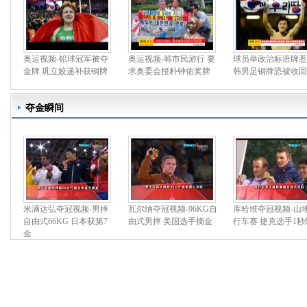
奥运视频-铅球冠军被夺
奥运视频-韩市民游行 要
球员举政治标语牌惹
金牌 巩立姣递补获铜牌
求奥委会授朴钟佑奖牌
韩男足铜牌恐被收回
夺金瞬间
米满达弘夺冠视频-男摔
瓦尔纳夺冠视频-96KG自
库哈维夺冠视频-山
自由式66KG 日本获第7
由式男摔 美国选手摘金
行车赛 捷克选手1秒
金