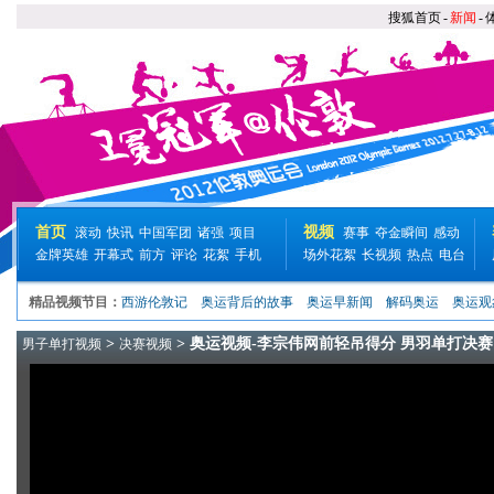
搜狐首页
-
新闻
-
首页
视频
滚动
快讯
中国军团
诸强
项目
赛事
夺金瞬间
感动
金牌英雄
开幕式
前方
评论
花絮
手机
场外花絮
长视频
热点
电台
精品视频节目：
西游伦敦记
奥运背后的故事
奥运早新闻
解码奥运
奥运观
>
> 奥运视频-李宗伟网前轻吊得分 男羽单打决赛
男子单打视频
决赛视频