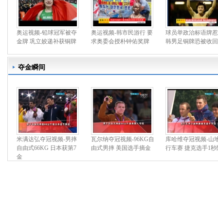
奥运视频-铅球冠军被夺
奥运视频-韩市民游行 要
球员举政治标语牌惹
金牌 巩立姣递补获铜牌
求奥委会授朴钟佑奖牌
韩男足铜牌恐被收回
夺金瞬间
米满达弘夺冠视频-男摔
瓦尔纳夺冠视频-96KG自
库哈维夺冠视频-山
自由式66KG 日本获第7
由式男摔 美国选手摘金
行车赛 捷克选手1秒
金