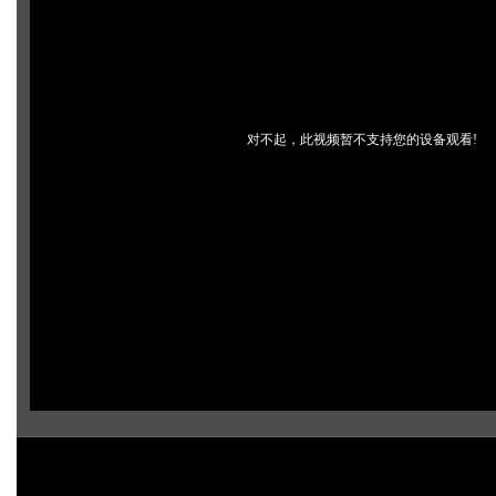
对不起，此视频暂不支持您的设备观看!