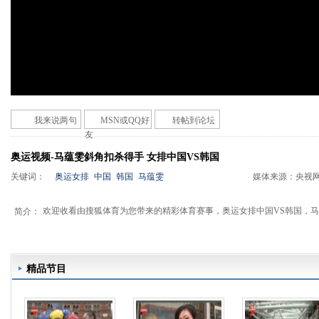
我来说两句
MSN或QQ好
转帖到论坛
友
奥运视频-马蕴雯斜角扣杀得手 女排中国VS韩国
关键词：
奥运女排
中国
韩国
马蕴雯
媒体来源：
央视
欢迎收看由搜狐体育为您带来的精彩体育赛事，奥运女排中国VS韩国，
简介：
精品节目