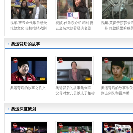
视频-曹云金代乐乐感受
视频-代乐乐介绍戏剧 曹
视频-黄征于莎莎最
伦敦文化 借机推销戏剧
云金装大款看经典名剧
一幕 伦敦眼里俯瞰
奥运背后的故事
奥运背后的故事之佟文
奥运背后的故事焦刘洋
奥运背后的故事朱俊
父母对女儿贯以儿子相称
到击剑队和雷声睡一
奥运深度策划