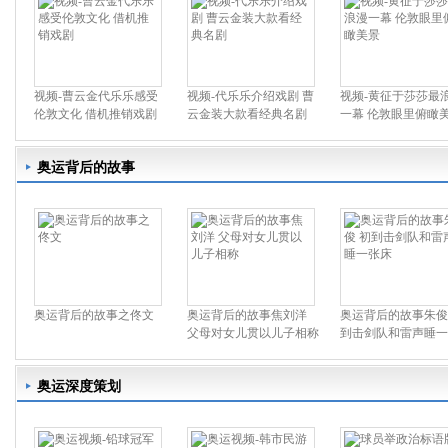
视频-曹云金代乐乐感受
视频-代乐乐介绍戏剧 曹
视频-黄征于莎莎最
伦敦文化 借机推销戏剧
云金装大款看经典名剧
一幕 伦敦眼里俯瞰
奥运背后的故事
奥运背后的故事之佟文
奥运背后的故事焦刘洋
奥运背后的故事朱俊
父母对女儿贯以儿子相称
到击剑队和雷声睡一
奥运深度策划