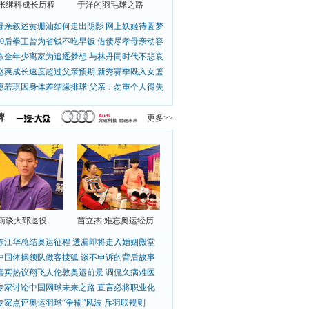
张继科成长历程
于洋的羽毛球之路
母亲叙述黄珊汕如何走出阴影 网上妖姬待圆梦
90后拳王曾为省钱不吃早饭 借债尽孝母亲动容
陈金年少离家为追逐梦想 与林丹同时代不悲哀
赵爽成长速度超过父亲预期 新秀赛季既入女篮
惠若琪因身体差结缘排球 父亲：勿重个人得失
牌
更多>>
雨谈大郅退役
苗立杰:难忘奥运经历
陈江华总结奥运征程 透漏即将走入婚姻殿堂
中国体操领队做客搜狐 谈不申诉的背后故事
嘉宾热议翔飞人伦敦奥运前景 调侃久病难医
专家讨论中国网球未来之路 直言必将职业化
专家点评奥运羽球“争输”风波 斥羽联规则