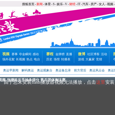
搜狐首页
-
新闻
-
体育
-
S
-
娱乐
-
V
-
财经
-
IT
-
汽车
-
房产
-
女人
-
视频
-
视频
赛程
微博
赛事
夺金瞬间
感动
金牌榜
直播
社区博客
活动
场外花絮
长视频
热点
电台
历史
场馆
转播表
游戏
大赢家
竞猜
奥运早新闻
解码奥运
奥运观象台
奥运备忘录
前方背后
奥运风云会
奥运
运视频-张继科反手抽杀得分 男乒团体淘汰赛
由于您未安装flash播放器视频无法播放，点击
这里
安装