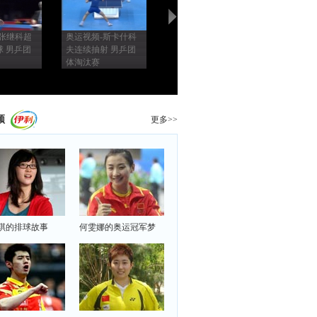
-张继科超
奥运视频-斯卡什科
奥运视频-张继科后
奥运视频-
 男乒团
夫连续抽射 男乒团
仰横板扣杀 男乒团
手抽杀得死
体淘汰赛
体淘汰赛
体淘汰赛
频
更多>>
琪的排球故事
何雯娜的奥运冠军梦