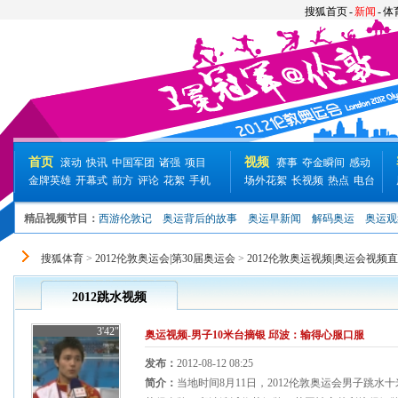
搜狐首页
-
新闻
-
体
首页
视频
滚动
快讯
中国军团
诸强
项目
赛事
夺金瞬间
感动
金牌英雄
开幕式
前方
评论
花絮
手机
场外花絮
长视频
热点
电台
精品视频节目：
西游伦敦记
奥运背后的故事
奥运早新闻
解码奥运
奥运观
搜狐体育
>
2012伦敦奥运会|第30届奥运会
>
2012伦敦奥运视频|奥运会视频
2012跳水视频
3'42"
奥运视频-男子10米台摘银 邱波：输得心服口服
发布：
2012-08-12 08:25
简介：
当地时间8月11日，2012伦敦奥运会男子跳