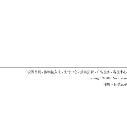
设置首页
-
搜狗输入法
-
支付中心
-
搜狐招聘
-
广告服务
-
客服中心
Copyright
©
2018 Sohu.com
搜狐不良信息