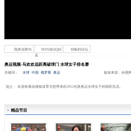
我来说两句
MSN或QQ好
转帖到论坛
友
奥运视频-马欢欢远距离破球门 水球女子排名赛
关键词：
水球
中国
俄罗斯
奥运
媒体来源：
央视
欢迎收看由搜狐体育为您带来的2012伦敦奥运水球女子的精彩实况。
简介：
精品节目