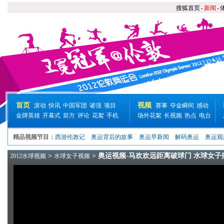
搜狐首页
-
新闻
-
首页
视频
滚动
快讯
中国军团
诸强
项目
赛事
夺金瞬间
感动
金牌英雄
开幕式
前方
评论
花絮
手机
场外花絮
长视频
热点
电台
精品视频节目：
西游伦敦记
奥运背后的故事
奥运早新闻
解码奥运
奥运观
>
> 奥运视频-马欢欢远距离破球门 水球女子
2012水球视频
水球女子视频