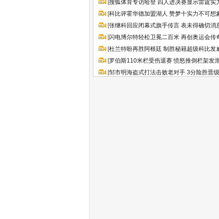
[
搜狐体育专访哈登 四人进决赛显示雷霆实
[
科比评霍华德加盟湖人 赞梦十实力不可想
[
张继科回应闭幕式旗手传言 表未得确切消
[
闪电博尔特轻松卫冕二百米 再创奥运会传
[
杜兰特盼再胜阿根廷 制胜秘籍超级科比发
[
罗伯斯110米栏受伤退赛 愤怒推倒栏架发
[
邹市明海盗式打法击败老对手 3分险胜晋