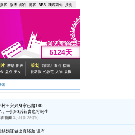
播客
-
微博
-
邮件
-
博客
-
BBS
-
我说两句
-
搜狗
5124
天
图片
策划
赛场
图表
前哨站
看点
指南
金
盘点
美女
伦敦眼
伦敦范
人物
晨报
董锵
宇树王兴兴身家已超180
亿，一批90后新贵也将诞生
界面新闻
3小时前
28评论
假结婚证做出真胚胎 谁有