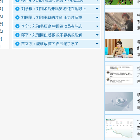
冬日那:刘翔开始进行康复 13号返上海
力
]
象
]
刘学根：刘翔术后开玩笑 称还在地球上
息
]
刘国梁：刘翔承载的过多 压力过沉重
奇
]
李宁：刘翔书历史 中国运动员有斗志
威
]
郎平：刘翔因伤退赛 很不容易很理解
泄
]
苗立杰：能够放得下 自己老了累了
级
]