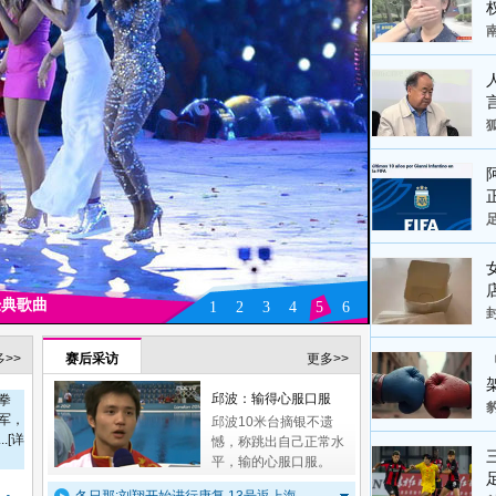
经典歌曲
1
2
3
4
5
6
>>
赛后采访
更多>>
邱波：输得心服口服
拳
军，
邱波10米台摘银不遗
.[详
憾，称跳出自己正常水
平，输的心服口服。