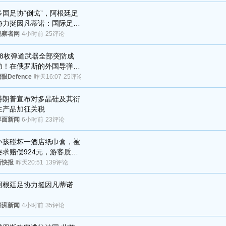
与审核
多国足协“倒戈”，阿根廷足
协力挺因凡蒂诺：国际足联
今后应继续在其领导下前行
观察者网
4小时前
25评论
28枚弹道武器全部突防成
功！在俄罗斯的外国导弹发
射车都是合法打击目标
眼Defence
昨天16:07
25评论
特朗普宣布对多晶硅及其衍
生产品加征关税
界面新闻
6小时前
23评论
小孩碰坏一酒店纸巾盒，被
要求赔偿924元，游客质疑
酒店房客物品超高标价，市
新快报
昨天20:51
139评论
监部门：不违规
阿根廷足协力挺因凡蒂诺
澎湃新闻
4小时前
35评论