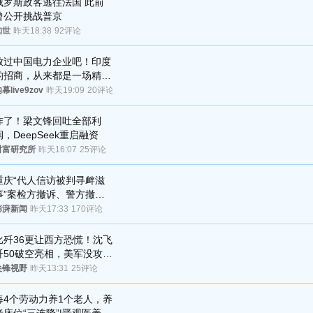
俄罗斯政客逃往法国 此前
曾公开挑战普京
知世
昨天18:38
92评论
放过中国电力企业吧！印度
的招商，从来都是一场精准
收割
幕live9zov
昨天19:09
20评论
炸了！梁文锋回吐全部利
润，DeepSeek重启融资
财富研究所
昨天16:07
25评论
重庆“代人信访被判寻衅滋
事”案检方撤诉、警方撤
案，两被告人获国赔
澎湃新闻
昨天17:33
170评论
比歼36更让西方恐慌！沈飞
歼50破空亮相，美军没攻克
的技术被拿下
尖锋视野
昨天13:31
25评论
每4个劳动力养1个老人，养