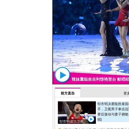
辣妹重组坐吉利惊艳登台 献唱
前方直击
更多
邹市明决赛险胜泰国
手，卫冕男子拳击冠
赛后激动与妻子拥吻..
细]
邹市明成功卫冕