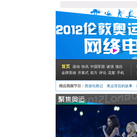
首页
滚动
快讯
中国军团
诸强
项目
金牌英雄
开幕式
前方
评论
花絮
手机
精品视频节目：
西游伦敦记
奥运背后的故事