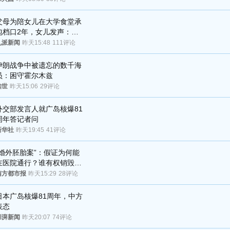
父母为陪女儿在大学食堂承
包档口2年，女儿发声：初
衷是为了陪伴，毕业后将不
九派新闻
昨天15:48
111评论
再营业
伊朗战争中被遗忘的数千海
员：困守霍尔木兹
知世
昨天15:06
29评论
外交部发言人就广岛核爆81
周年答记者问
新华社
昨天19:45
41评论
“婚外胚胎案”：假证为何能
在医院通行？谁有权销毁胚
胎？
南方都市报
昨天15:29
28评论
日本广岛核爆81周年，中方
表态
澎湃新闻
昨天20:07
74评论