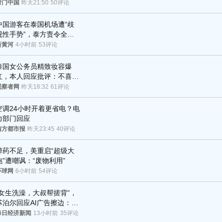
将战河床
射门中国
昨天21:50
50评论
中国游客在泰国机场遭“歧
视性手势”，泰方责令全面
调查，对责任人采取最严厉
新黄河
4小时前
53评论
处分
泰国女公务员精致妆容爆
红，本人回应批评：不喜欢
就别看
观察者网
昨天18:32
61评论
空调24小时开着更省电？电
力部门回应
南方都市报
昨天23:45
40评论
弹药不足，美重启“超级大
炮”遭嘲讽：“废物利用”
环球网
6小时前
54评论
“女生洗澡，大叔帮搓背”，
苏泊尔回应AI广告擦边：视
频全下架，已强化内容管理
每日经济新闻
13小时前
35评论