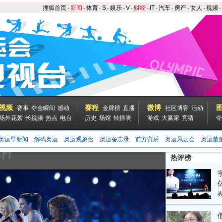
搜狐首页
-
新闻
-
体育
-
S
-
娱乐
-
V
-
财经
-
IT
-
汽车
-
房产
-
女人
-
视频
-
视频
赛程
微博
赛事
夺金瞬间
感动
金牌榜
直播
社区博客
活动
场外花絮
长视频
热点
电台
历史
场馆
转播表
游戏
大赢家
竞猜
夺
奥运早新闻
解码奥运
奥运观象台
奥运备忘录
前方背后
奥运风云会
奥运董
热评榜