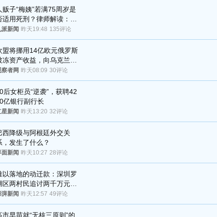
人贩子“梅姨”若满75周岁是
否适用死刑？律师解读：很
大概率不会被判处死刑
九派新闻
昨天19:48
135评论
欧盟将挪用14亿欧元俄罗斯
被冻资产收益，向乌克兰提
供援助
观察者网
昨天08:09
30评论
80后女柜员“逆袭”，获聘42
00亿银行副行长
红星新闻
昨天13:20
32评论
巴西降级与阿根廷外交关
系，发生了什么？
界面新闻
昨天10:27
28评论
难以落地的动迁款：深圳罗
湖区两村民追讨两千万元动
迁款八年未果
澎湃新闻
昨天12:57
49评论
高市早苗就“无核三原则”的