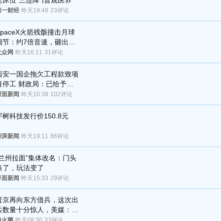
老床位“三连降”|晋观医养
第一财经
昨天19:48
23评论
SpaceX火箭残骸撞击月球
细节：约7倍音速，砸出直
径约30米撞击坑
大众网
昨天16:11
31评论
西安一国企拖欠工程款致项
目停工 财政局：已给予处
分，正督促整改
封面新闻
昨天10:38
102评论
宇树科技发行价150.8元
澎湃新闻
昨天19:11
86评论
“兰州拉面”集体改名：门头
换了，玩法变了
界面新闻
昨天15:33
29评论
普京再向东方借兵，这次出
兵数量十分惊人，美媒：俄
朝要动真格？
烽火菌
昨天08:30
33评论