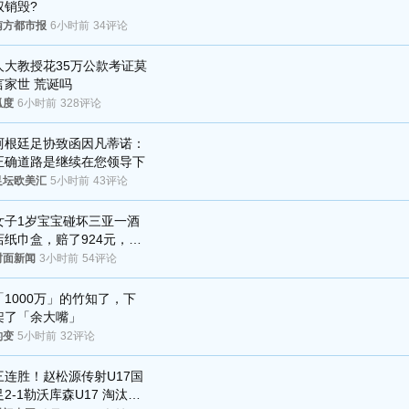
权销毁?
南方都市报
6小时前
34评论
人大教授花35万公款考证莫
言家世 荒诞吗
狐度
6小时前
328评论
阿根廷足协致函因凡蒂诺：
正确道路是继续在您领导下
足坛欧美汇
5小时前
43评论
女子1岁宝宝碰坏三亚一酒
店纸巾盒，赔了924元，发
帖吐槽后酒店退还一半的
封面新闻
3小时前
54评论
钱，当地市监局回应
「1000万」的竹知了，下
架了「余大嘴」
豹变
5小时前
32评论
三连胜！赵松源传射U17国
足2-1勒沃库森U17 淘汰赛